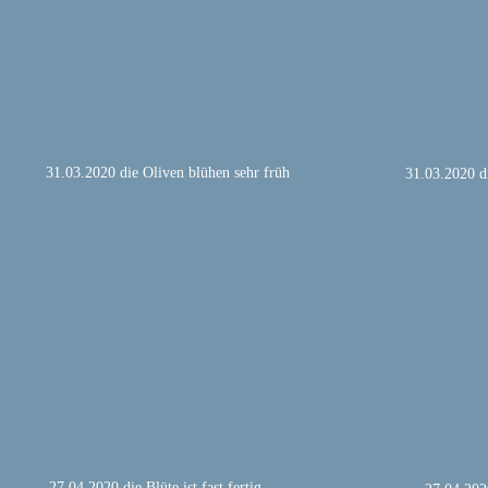
31.03.2020 die Oliven blühen sehr früh
31.03.2020 d
27.04.2020 die Blüte ist fast fertig