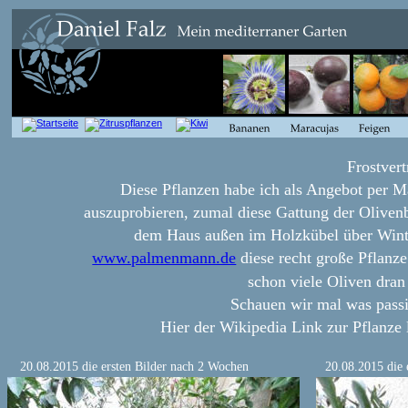
Frostver
Diese Pflanzen habe ich als Angebot per 
auszuprobieren, zumal diese Gattung der Olivenb
dem Haus außen im Holzkübel über Winte
www.palmenmann.de
 diese recht große Pflanz
schon viele Oliven dran 
Schauen wir mal was passi
Hier der Wikipedia Link zur Pflanze l
20.08.2015 die ersten Bilder nach 2 Wochen 
20.08.2015 die 