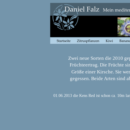
Zwei neue Sorten die 2010 ge
Früchteertrag. Die Früchte si
Größe einer Kirsche. Sie wer
gegessen. Beide Arten sind a
01.06.2013 die Kens Red ist schon ca. 10m la