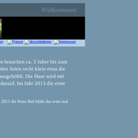
n brauchen ca. 3 Jahre bis zum 
den Arten recht klein etwa die 
ausgehöhlt. Die Haut wird mit 
arauf. Im Jahr 2013 die erste 
.2013 die Kens Red blüht das erste mal