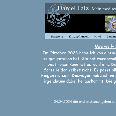
Meine He
Im Oktober 2023 habe ich von einem 
so gut gefallen hat. Sie hat wundersc
bestimmen kann, ist es wohl eine D
Sorte leider selbst nicht. Es passt al
Feigen nie sein. Deswegen habe ich im
irgendwann dabei herauskommt. Die g
04.04.2024 die ersten Samen gehen au