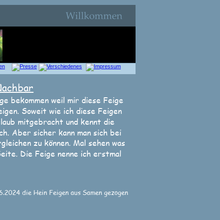
Nachbar
ge bekommen weil mir diese Feige 
igen. Soweit wie ich diese Feigen 
laub mitgebracht und kennt die 
ich. Aber sicher kann man sich bei 
rgleichen zu können. Mal sehen was 
ite. Die Feige nenne ich erstmal 
6.2024 die Hein Feigen aus Samen gezogen